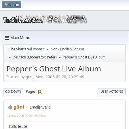
Log in
Main Menu
:: The Shattered Room ::
Non - English Forums
►
Deutsch
(Moderator:
Peter
)
Pepper's Ghost Live Album
►
►
Pepper's Ghost Live Album
Started by güni, Mon, 2006-02-20, 20:29:49
Pages
1
GO DOWN
USER ACTIONS
güni
EmailInvalid
Mon, 2006-02-20, 20:29:49
hallo leute