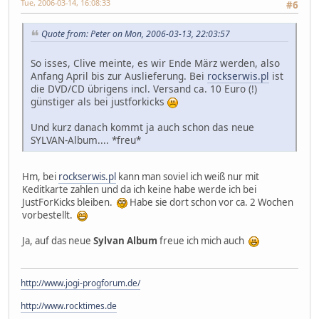
Tue, 2006-03-14, 16:08:33
#6
Quote from: Peter on Mon, 2006-03-13, 22:03:57
So isses, Clive meinte, es wir Ende März werden, also
Anfang April bis zur Auslieferung. Bei
rockserwis.pl
ist
die DVD/CD übrigens incl. Versand ca. 10 Euro (!)
günstiger als bei justforkicks
Und kurz danach kommt ja auch schon das neue
SYLVAN-Album.... *freu*
Hm, bei
rockserwis.pl
kann man soviel ich weiß nur mit
Keditkarte zahlen und da ich keine habe werde ich bei
JustForKicks bleiben.
Habe sie dort schon vor ca. 2 Wochen
vorbestellt.
Ja, auf das neue
Sylvan Album
freue ich mich auch
http://www.jogi-progforum.de/
http://www.rocktimes.de