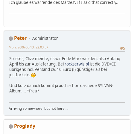
Ich glaube es war 'ende des Märzes'. If I said that correctly...
Peter
Administrator
Mon, 2006-03-13, 22:03:57
#5
So isses, Clive meinte, es wir Ende März werden, also Anfang
April bis zur Auslieferung. Bei
rockserwis.pl
ist die DVD/CD
übrigens incl. Versand ca. 10 Euro (!) günstiger als bei
justforkicks
Und kurz danach kommt ja auch schon das neue SYLVAN-
Album.... *freu*
Arriving somewhere, but not here....
Proglady