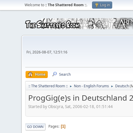
Welcome to
:: The Shattered Room ::
.
Log in
Fri, 2026-08-07, 12:51:16
Home
Search
:: The Shattered Room ::
Non - English Forums
Deutsch
(
►
►
ProgGig(e)s in Deutschland 
Started by Obscyra, Sat, 2006-02-18, 01:51:44
Pages
1
GO DOWN