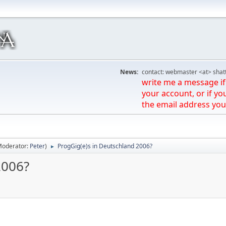
News:
contact: webmaster <at> shat
write me a message if 
your account, or if yo
the email address you
Moderator:
Peter
)
ProgGig(e)s in Deutschland 2006?
►
2006?