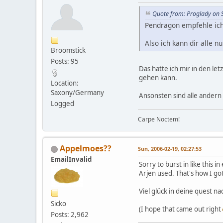
Quote from: Proglady on 
Pendragon empfehle ich 
Also ich kann dir alle 
Broomstick
Posts: 95
Das hatte ich mir in den l
gehen kann.
Location:
Saxony/Germany
Ansonsten sind alle andern
Logged
Carpe Noctem!
Appelmoes??
Sun, 2006-02-19, 02:27:53
EmailInvalid
Sorry to burst in like this 
Arjen used. That's how I g
Viel glück in deine quest na
Sicko
(I hope that came out right
Posts: 2,962