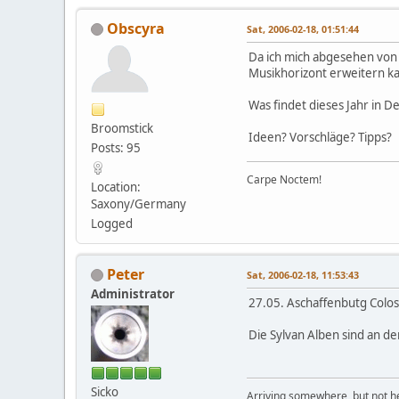
Obscyra
Sat, 2006-02-18, 01:51:44
Da ich mich abgesehen von 
Musikhorizont erweitern k
Was findet dieses Jahr in D
Broomstick
Ideen? Vorschläge? Tipps?
Posts: 95
Carpe Noctem!
Location:
Saxony/Germany
Logged
Peter
Sat, 2006-02-18, 11:53:43
Administrator
27.05. Aschaffenbutg Colos-S
Die Sylvan Alben sind an d
Sicko
Arriving somewhere, but not he