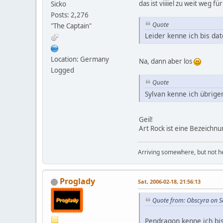
das ist viiiiel zu weit weg f
Sicko
Posts: 2,276
Quote
"The Captain"
Leider kenne ich bis da
Location: Germany
Na, dann aber los
Logged
Quote
Sylvan kenne ich übrige
Geil!
Art Rock ist eine Bezeichnu
Arriving somewhere, but not he
Proglady
Sat, 2006-02-18, 21:56:13
Quote from: Obscyra on S
Pendragon kenne ich bis