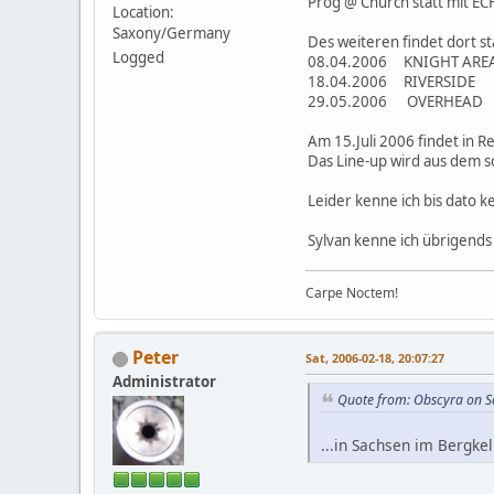
Prog @ Church statt mit EC
Location:
Saxony/Germany
Des weiteren findet dort st
Logged
08.04.2006 KNIGHT ARE
18.04.2006 RIVERSIDE
29.05.2006 OVERHEAD
Am 15.Juli 2006 findet in 
Das Line-up wird aus dem s
Leider kenne ich bis dato 
Sylvan kenne ich übrigends 
Carpe Noctem!
Peter
Sat, 2006-02-18, 20:07:27
Administrator
Quote from: Obscyra on S
...in Sachsen im Bergke