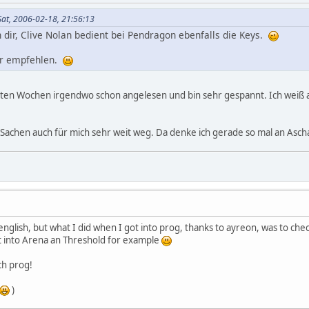
Sat, 2006-02-18, 21:56:13
dir, Clive Nolan bedient bei Pendragon ebenfalls die Keys.
nur empfehlen.
etzten Wochen irgendwo schon angelesen und bin sehr gespannt. Ich weiß
 Sachen auch für mich sehr weit weg. Da denke ich gerade so mal an Asc
in english, but what I did when I got into prog, thanks to ayreon, was to ch
ot into Arena an Threshold for example
ch prog!
)