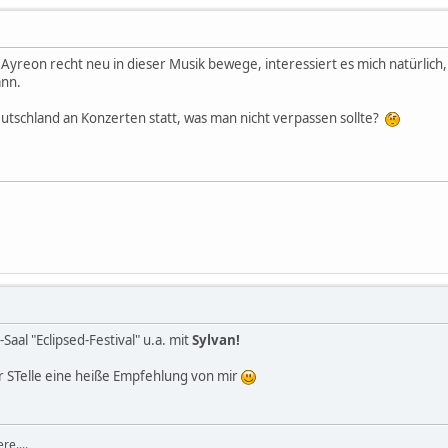
Ayreon recht neu in dieser Musik bewege, interessiert es mich natürlic
ann.
eutschland an Konzerten statt, was man nicht verpassen sollte?
aal "Eclipsed-Festival" u.a. mit
Sylvan!
er STelle eine heiße Empfehlung von mir
re....