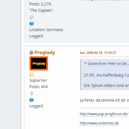
Posts: 2,276
"The Captain"
Location: Germany
Logged
Proglady
Sat, 2006-02-18, 13:23:27
Quote from: Peter on Sat,
27.05. Aschaffenbutg Col
Sojourner
Die Sylvan Alben sind a
Posts: 404
Ja Peter, da stimme ich dir
Logged
http://www.jogi-progforum.de/
http://www.rocktimes.de