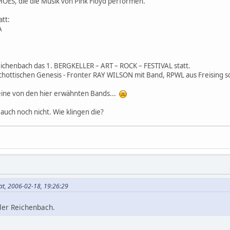
HOES, die die Musik von Pink Floyd performen.
att:
A
Reichenbach das 1. BERGKELLER – ART – ROCK – FESTIVAL statt.
chottischen Genesis - Fronter RAY WILSON mit Band, RPWL aus Freising
keine von den hier erwähnten Bands...
auch noch nicht. Wie klingen die?
at, 2006-02-18, 19:26:29
ller Reichenbach.