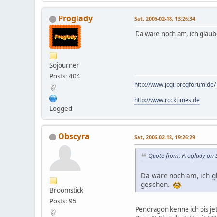
Proglady
Sat, 2006-02-18, 13:26:34
Da wäre noch am, ich glau
Sojourner
Posts: 404
http://www.jogi-progforum.de/
http://www.rocktimes.de
Logged
Obscyra
Sat, 2006-02-18, 19:26:29
Quote from: Proglady on 
Da wäre noch am, ich g
gesehen.
Broomstick
Posts: 95
Pendragon kenne ich bis je