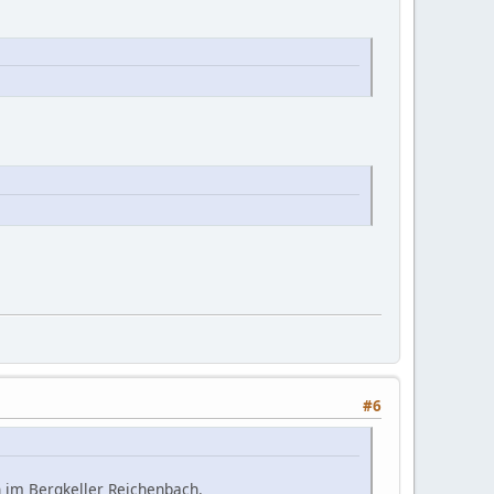
#6
n im Bergkeller Reichenbach.