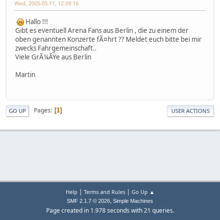
Wed, 2005-05-11, 12:09:16
Hallo !!!
Gibt es eventuell Arena Fans aus Berlin , die zu einem der
oben genannten Konzerte fÃ¤hrt ?? Meldet euch bitte bei mir
zwecks Fahrgemeinschaft..
Viele GrÃ¼ÃŸe aus Berlin
Martin
Pages
1
GO UP
USER ACTIONS
|
|
Help
Terms and Rules
Go Up ▲
,
SMF 2.1.7 © 2026
Simple Machines
Page created in 1.978 seconds with 21 queries.