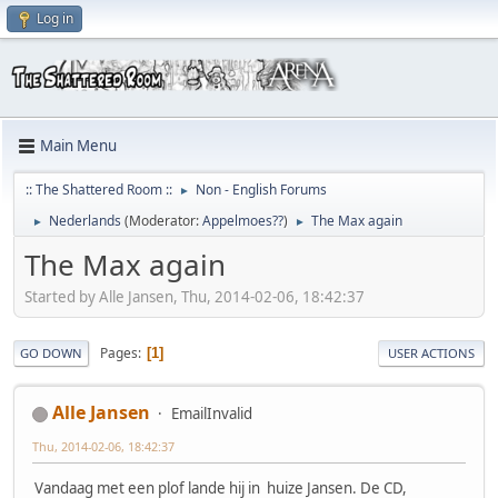
Log in
Main Menu
:: The Shattered Room ::
Non - English Forums
►
Nederlands
(Moderator:
Appelmoes??
)
The Max again
►
►
The Max again
Started by Alle Jansen, Thu, 2014-02-06, 18:42:37
Pages
1
GO DOWN
USER ACTIONS
Alle Jansen
EmailInvalid
Thu, 2014-02-06, 18:42:37
Vandaag met een plof lande hij in huize Jansen. De CD,