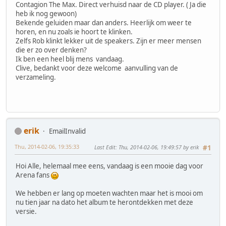
Contagion The Max. Direct verhuisd naar de CD player. ( Ja die
heb ik nog gewoon)
Bekende geluiden maar dan anders. Heerlijk om weer te
horen, en nu zoals ie hoort te klinken.
Zelfs Rob klinkt lekker uit de speakers. Zijn er meer mensen
die er zo over denken?
Ik ben een heel blij mens vandaag.
Clive, bedankt voor deze welcome aanvulling van de
verzameling.
erik
EmailInvalid
Thu, 2014-02-06, 19:35:33
Last Edit
: Thu, 2014-02-06, 19:49:57 by erik
#1
Hoi Alle, helemaal mee eens, vandaag is een mooie dag voor
Arena fans
We hebben er lang op moeten wachten maar het is mooi om
nu tien jaar na dato het album te herontdekken met deze
versie.