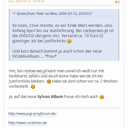
Tue, 2006-03-14, 16:08:33
#6
Quote from: Peter on Mon, 2006-03-13, 22:03:57
So isses, Clive meinte, es wir Ende März werden, also
Anfang April bis zur Auslieferung. Bei
rockserwis.pl
ist
die DVD/CD übrigens incl. Versand ca. 10 Euro (!)
günstiger als bei justforkicks
Und kurz danach kommt ja auch schon das neue
SYLVAN-Album.... *freu*
Hm, bei
rockserwis.pl
kann man soviel ich weiß nur mit
Keditkarte zahlen und da ich keine habe werde ich bei
JustForKicks bleiben.
Habe sie dort schon vor ca. 2 Wochen
vorbestellt.
Ja, auf das neue
Sylvan Album
freue ich mich auch
http://www.jogi-progforum.de/
http://www.rocktimes.de