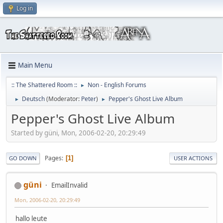
Log in
Main Menu
:: The Shattered Room ::
Non - English Forums
►
Deutsch
(Moderator:
Peter
)
Pepper's Ghost Live Album
►
►
Pepper's Ghost Live Album
Started by güni, Mon, 2006-02-20, 20:29:49
Pages
1
GO DOWN
USER ACTIONS
güni
EmailInvalid
Mon, 2006-02-20, 20:29:49
hallo leute