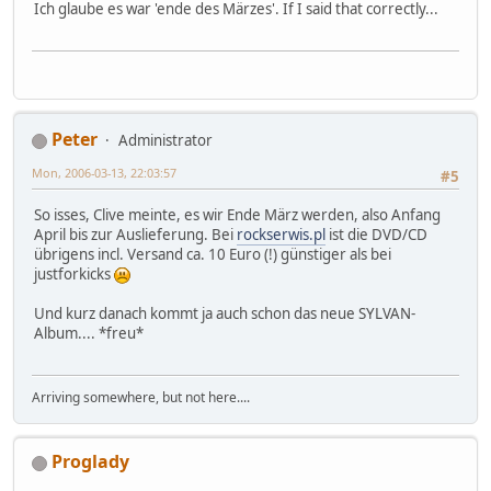
Ich glaube es war 'ende des Märzes'. If I said that correctly...
Peter
Administrator
Mon, 2006-03-13, 22:03:57
#5
So isses, Clive meinte, es wir Ende März werden, also Anfang
April bis zur Auslieferung. Bei
rockserwis.pl
ist die DVD/CD
übrigens incl. Versand ca. 10 Euro (!) günstiger als bei
justforkicks
Und kurz danach kommt ja auch schon das neue SYLVAN-
Album.... *freu*
Arriving somewhere, but not here....
Proglady